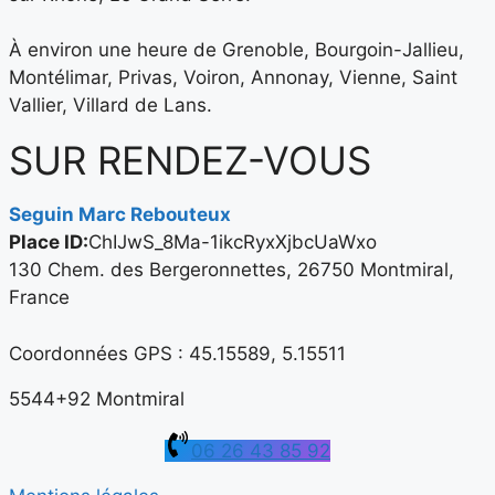
​À environ une heure de Grenoble, Bourgoin-Jallieu,
Montélimar, Privas, Voiron, Annonay, Vienne, Saint
Vallier, Villard de Lans.
SUR RENDEZ-VOUS
Seguin Marc Rebouteux
Place ID:
ChIJwS_8Ma-1ikcRyxXjbcUaWxo
130 Chem. des Bergeronnettes, 26750 Montmiral,
France
Coordonnées GPS : 45.15589, 5.15511
5544+92 Montmiral
06 26 43 85 92